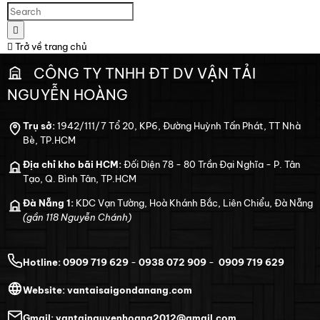
Trở về trang chủ
CÔNG TY TNHH ĐT DV VẬN TẢI
NGUYỄN HOÀNG
Trụ sở:
1942/111/7 Tổ 20, KP6, Đường Huỳnh Tấn Phát, TT Nhà
Bè, TP.HCM
Địa chỉ kho bãi HCM:
Đối Diện 78 - 80 Trần Đại Nghĩa - P. Tân
Tạo, Q. Bình Tân, TP.HCM
Đà Nẵng 1:
KDC Vạn Tường, Hoà Khánh Bắc, Liên Chiểu, Đà Nẵng
(gần 118 Nguyễn Chánh)
Hotline:
0909 719 629
-
0938 072 909
-
0909 719 629
Website:
vantaisaigondanang.com
Gmail:
vantainguyenhoang2012@gmail.com