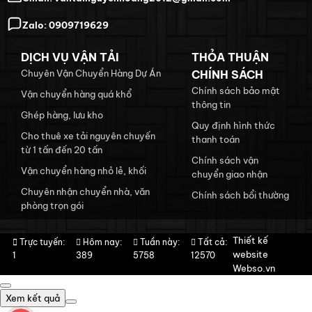
Zalo:
0909719629
DỊCH VỤ VẬN TẢI
THỎA THUẬN
Chuyên Vận Chuyển Hàng Dự Án
CHÍNH SÁCH
Chính sách bảo mật
Vận chuyển hàng quá khổ
thông tin
Ghép hàng, lưu kho
Quy định hình thức
Cho thuê xe tải nguyên chuyến
thanh toán
từ 1 tấn đến 20 tấn
Chính sách vận
Vận chuyển hàng nhỏ lẻ, khối
chuyển giao nhận
Chuyên nhận chuyển nhà, văn
Chính sách bổi thường
phòng trọn gói
Thiết kế
Trực tuyến:
Hôm nay:
Tuần này:
Tất cả:
website
1
389
5758
12570
Webso.vn
Xem kết quả