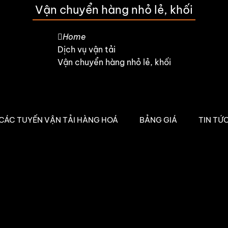
Vận chuyển hàng nhỏ lẻ, khối
17:30 -
Email: vantainguyenhoang2012@gmail.com
Home
Dịch vụ vận tải
H
Vận chuyển hàng nhỏ lẻ, khối
0
CÁC TUYẾN VẬN TẢI HÀNG HOÁ
BẢNG GIÁ
TIN TỨ