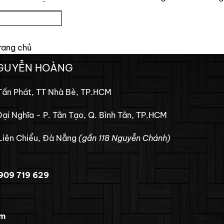
rang chủ
NGUYỄN HOÀNG
Tấn Phát, TT Nhà Bè, TP.HCM
Đại Nghĩa - P. Tân Tạo, Q. Bình Tân, TP.HCM
Liên Chiểu, Đà Nẵng
(gần 118 Nguyễn Chánh)
909 719 629
om