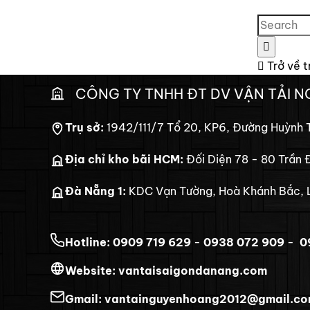
Trở về t
CÔNG TY TNHH ĐT DV VẬN TẢI 
Trụ sở:
1942/111/7 Tổ 20, KP6, Đường Huỳnh 
Địa chỉ kho bãi HCM:
Đối Diện 78 - 80 Trần 
Đà Nẵng 1:
KDC Vạn Tường, Hoà Khánh Bắc, 
Hotline:
0909 719 629
-
0938 072 909
-
0
Website:
vantaisaigondanang.com
Gmail:
vantainguyenhoang2012@gmail.c