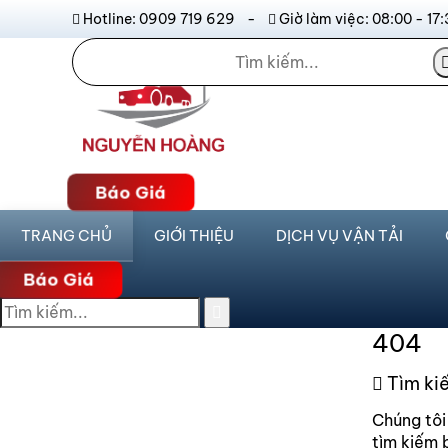
Hotline: 0909 719 629 -
Giờ làm việc: 08:00 - 
Báo Giá
TRANG CHỦ
GIỚI THIỆU
DỊCH VỤ VẬN TẢI
Báo Giá
404
Tìm ki
Chúng tôi
tìm kiếm 