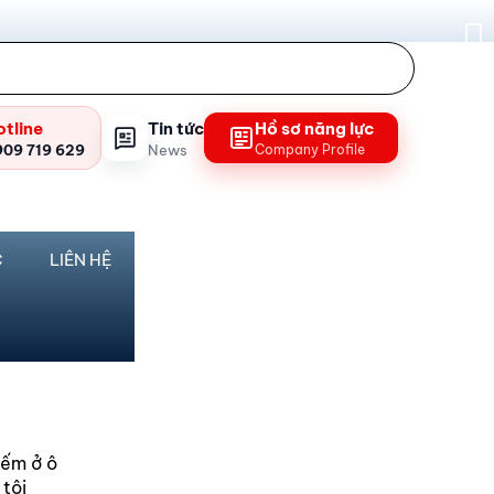
otline
Tin tức
Hồ sơ năng lực
909 719 629
News
Company Profile
C
LIÊN HỆ
iếm ở ô
 tôi