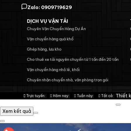
Zalo:
0909719629
DỊCH VỤ VẬN TẢI
Chuyên Vận Chuyển Hàng Dự Án
Vận chuyển hàng quá khổ
Ghép hàng, lưu kho
Cho thuê xe tải nguyên chuyến từ 1 tấn đến 20 tấn
Vận chuyển hàng nhỏ lẻ, khối
Chuyên nhận chuyển nhà, văn phòng trọn gói
Thiết 
Trực tuyến:
Hôm nay:
Tuần này:
Tất cả:
4
2330
4478
11290
Xem kết quả