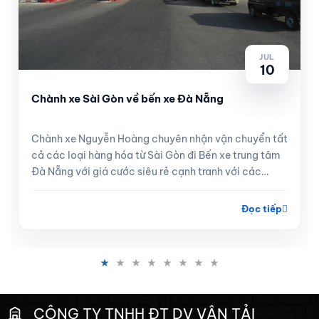
JUL
10
Chành xe Sài Gòn về bến xe Đà Nẵng
Chành xe Nguyễn Hoàng chuyên nhận vận chuyển tất
cả các loại hàng hóa từ Sài Gòn đi Bến xe trung tâm
Đà Nẵng với giá cước siêu rẻ cạnh tranh với các
tuyến xe khách, hà...
Đọc tiếp
CÔNG TY TNHH ĐT DV VẬN TẢI