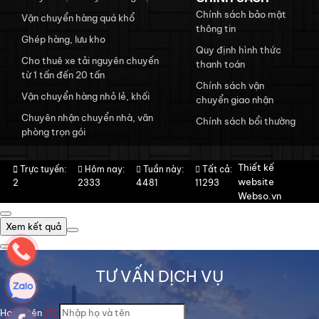
Chính sách bảo mật
Vận chuyển hàng quá khổ
thông tin
Ghép hàng, lưu kho
Quy định hình thức
Cho thuê xe tải nguyên chuyến
thanh toán
từ 1 tấn đến 20 tấn
Chính sách vận
Vận chuyển hàng nhỏ lẻ, khối
chuyển giao nhận
Chuyên nhận chuyển nhà, văn
Chính sách bổi thường
phòng trọn gói
Thiết kế
Trực tuyến:
Hôm nay:
Tuần này:
Tất cả:
website
2
2333
4481
11293
Webso.vn
Xem kết quả
TƯ VẤN DỊCH VỤ
Họ và tên
(*)