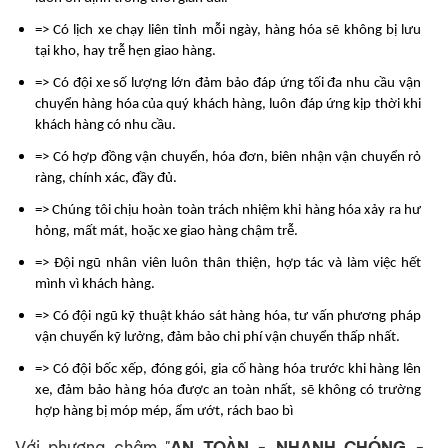
=> Có lịch xe chạy liên tỉnh mỗi ngày, hàng hóa sẽ không bị lưu
tại kho, hay trễ hẹn giao hàng.
=> Có đội xe số lượng lớn đảm bảo đáp ứng tối đa nhu cầu vận
chuyển hàng hóa của quý khách hàng, luôn đáp ứng kịp thời khi
khách hàng có nhu cầu.
=> Có hợp đồng vận chuyển, hóa đơn, biên nhận vận chuyển rỏ
ràng, chính xác, đầy đủ.
=> Chúng tôi chịu hoàn toàn trách nhiệm khi hàng hóa xảy ra hư
hỏng, mất mát, hoặc xe giao hàng chậm trễ.
=> Đội ngũ nhân viên luôn thân thiện, hợp tác và làm việc hết
mình vì khách hàng.
=> Có đội ngũ kỹ thuật kháo sát hàng hóa, tư vấn phương pháp
vận chuyển kỹ lưởng, đảm bảo chi phí vận chuyển thấp nhất.
=> Có đội bốc xếp, đóng gói, gia cố hàng hóa trước khi hàng lên
xe, đảm bảo hàng hóa được an toàn nhất, sẽ không có trường
hợp hàng bị móp mép, ẩm ướt, rách bao bì
Với phương châm "
AN TOÀN - NHANH CHÓNG -