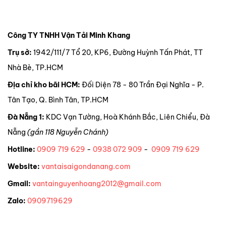
Công TY TNHH Vận Tải Minh Khang
Trụ sở:
1942/111/7 Tổ 20, KP6, Đường Huỳnh Tấn Phát, TT
Nhà Bè, TP.HCM
Địa chỉ kho bãi HCM:
Đối Diện 78 - 80 Trần Đại Nghĩa - P.
Tân Tạo, Q. Bình Tân, TP.HCM
Đà Nẵng 1:
KDC Vạn Tường, Hoà Khánh Bắc, Liên Chiểu, Đà
Nẵng
(gần 118 Nguyễn Chánh)
Hotline:
0909 719 629
-
0938 072 909
-
0909 719 629
Website:
vantaisaigondanang.com
Gmail:
vantainguyenhoang2012@gmail.com
Zalo:
0909719629