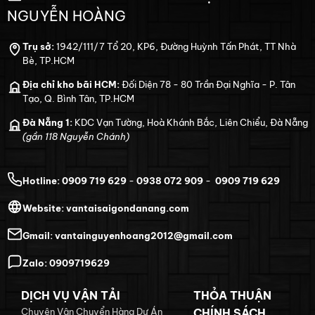
NGUYỄN HOÀNG
Trụ sở:
1942/111/7 Tổ 20, KP6, Đường Huỳnh Tấn Phát, TT Nhà
Bè, TP.HCM
Địa chỉ kho bãi HCM:
Đối Diện 78 - 80 Trần Đại Nghĩa - P. Tân
Tạo, Q. Bình Tân, TP.HCM
Đà Nẵng 1:
KDC Vạn Tường, Hoà Khánh Bắc, Liên Chiểu, Đà Nẵng
(gần 118 Nguyễn Chánh)
Hotline:
0909 719 629
-
0938 072 909
-
0909 719 629
Website:
vantaisaigondanang.com
Gmail:
vantainguyenhoang2012@gmail.com
Zalo:
0909719629
DỊCH VỤ VẬN TẢI
THỎA THUẬN
Chuyên Vận Chuyển Hàng Dự Án
CHÍNH SÁCH