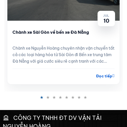
JUL
10
Chành xe Sài Gòn về bến xe Đà Nẵng
Chành xe Nguyễn Hoàng chuyên nhận vận chuyển tất
cả các loại hàng hóa từ Sài Gòn đi Bến xe trung tâm
Đà Nẵng với giá cước siêu rẻ cạnh tranh với các
tuyến xe khách, hà...
Đọc tiếp
CÔNG TY TNHH ĐT DV VẬN TẢI
NGUYỄN HOÀNG