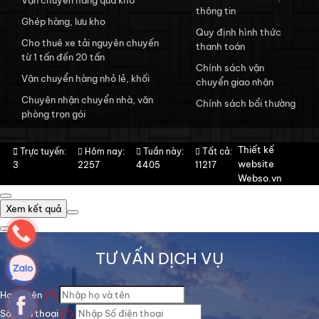
thông tin
Ghép hàng, lưu kho
Quy định hình thức
Cho thuê xe tải nguyên chuyến
thanh toán
từ 1 tấn đến 20 tấn
Chính sách vận
Vận chuyển hàng nhỏ lẻ, khối
chuyển giao nhận
Chuyên nhận chuyển nhà, văn
Chính sách bổi thường
phòng trọn gói
Thiết kế
Trực tuyến:
Hôm nay:
Tuần này:
Tất cả:
website
3
2257
4405
11217
Webso.vn
Xem kết quả
TƯ VẤN DỊCH VỤ
Họ và tên
(*)
Số điện thoại
(*)