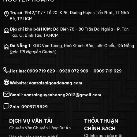
Trụ sở:
1942/111/7 Tổ 20, KP6, Đường Huỳnh Tấn Phát, TT Nhà
Bè, TP.HCM
Địa chỉ kho bãi HCM:
Đối Diện 78 - 80 Trần Đại Nghĩa - P. Tân
Tạo, Q. Bình Tân, TP.HCM
Đà Nẵng 1:
KDC Vạn Tường, Hoà Khánh Bắc, Liên Chiểu, Đà Nẵng
(gần 118 Nguyễn Chánh)
Hotline:
0909 719 629
-
0938 072 909
-
0909 719 629
Website:
vantaisaigondanang.com
Gmail:
vantainguyenhoang2012@gmail.com
Zalo:
0909719629
DỊCH VỤ VẬN TẢI
THỎA THUẬN
Chuyên Vận Chuyển Hàng Dự Án
CHÍNH SÁCH
Chính sách bảo mật
Vận chuyển hàng quá khổ