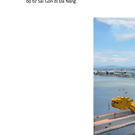
bộ từ Sài Gòn đi Đà Nẵng.