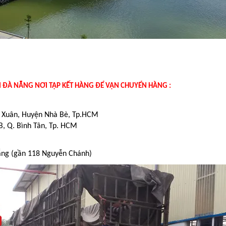
I ĐÀ NẴNG NƠI TẬP KẾT HÀNG ĐỂ VẬN CHUYỂN HÀNG :
ú Xuân, Huyện Nhà Bè, Tp.HCM
B, Q. Bình Tân, Tp. HCM
ẵng (gần 118 Nguyễn Chánh)