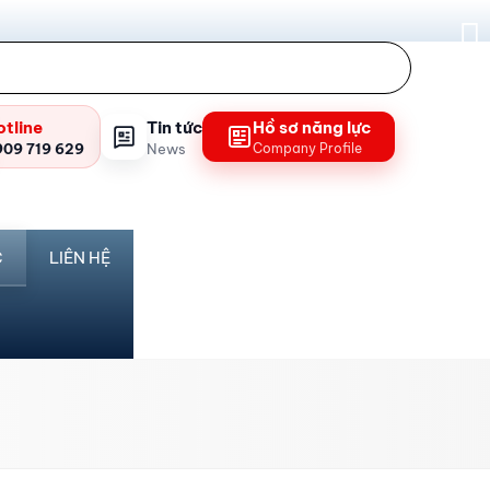
otline
Tin tức
Hồ sơ năng lực
909 719 629
News
Company Profile
C
LIÊN HỆ