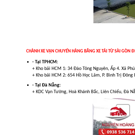
CHÀNH XE VẬN CHUYỂN HÀNG BẰNG XE TẢI TỪ SÀI GÒN Đ
- Tại TPHCM:
+ Kho bãi HCM 1: 34 Đào Tông Nguyên, Ấp 4. Xã Ph
+ Kho bãi HCM 2: 654 Hồ Học Lãm, P. Bình Trị Đông 
- Tại Đà Nẵng:
+ KDC Vạn Tường, Hoà Khánh Bắc, Liên Chiểu, Đà N