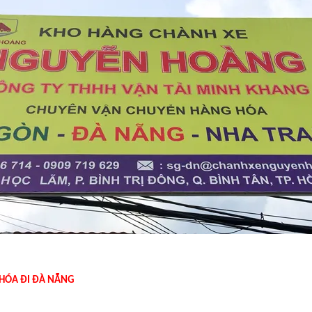
HÓA ĐI ĐÀ NẴNG