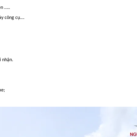
n …..
áy công cụ….
i nhận.
xe;