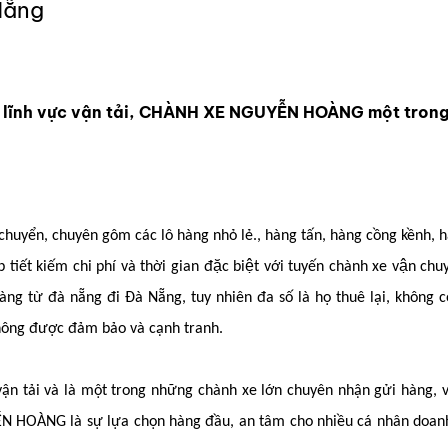
Nẵng
 lĩnh vực vận tải, CHÀNH XE NGUYỄN HOÀNG một trong 
 chuyển, chuyên gôm các lô hàng nhỏ lẻ., hàng tấn, hàng cồng kềnh, 
́t kiếm chi phí và thời gian đặc biệt với tuyến chành xe vận c
̀ng từ đà nẵng đi Đà Nẵng, tuy nhiên đa số là họ thuê lại, khôn
 không được đảm bảo và cạnh tranh.
vận tải và là một trong những chành xe lớn chuyên nhận gửi hàng,
N HOÀNG là sự lựa chọn hàng đầu, an tâm cho nhiều cá nhân doan