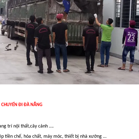
 CHUYỂN ĐI ĐÀ NẴNG
ng trí nội thất,cây cảnh ….
thép tiền chế, hóa chất, máy móc, thiết bị nhà xưởng …