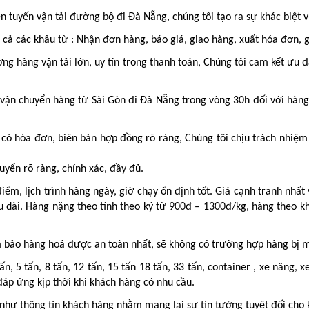
n tuyến vận tải đường bộ đi Đà Nẵng, chúng tôi tạo ra sự khác biệt v
 cả các khâu từ : Nhận đơn hàng, báo giá, giao hàng, xuất hóa đơn, 
ợng hàng vận tải lớn, uy tín trong thanh toán, Chúng tôi cam kết ưu 
 vận chuyển hàng từ Sài Gòn đi Đà Nẵng trong vòng 30h đối với hàng
 hóa đơn, biên bản hợp đồng rõ ràng, Chúng tôi chịu trách nhiệm đề
yển rõ ràng, chính xác, đầy đủ.
điểm, lịch trình hàng ngày, giờ chạy ổn định tốt. Giá cạnh tranh nhất 
u dài. Hàng nặng theo tính theo ký từ 900đ – 1300đ/kg, hàng theo k
ảm bảo hàng hoá được an toàn nhất, sẽ không có trường hợp hàng bị 
ấn, 5 tấn, 8 tấn, 12 tấn, 15 tấn 18 tấn, 33 tấn, container , xe nâng
áp ứng kịp thời khi khách hàng có nhu cầu.
như thông tin khách hàng nhằm mang lại sự tin tưởng tuyệt đối cho