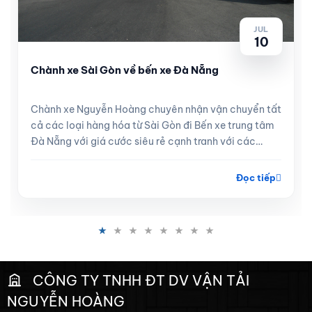
JUL
10
Chành xe Sài Gòn về bến xe Đà Nẵng
Chành xe Nguyễn Hoàng chuyên nhận vận chuyển tất
cả các loại hàng hóa từ Sài Gòn đi Bến xe trung tâm
Đà Nẵng với giá cước siêu rẻ cạnh tranh với các
tuyến xe khách, hà...
Đọc tiếp
CÔNG TY TNHH ĐT DV VẬN TẢI
NGUYỄN HOÀNG