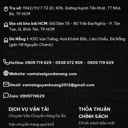
Trụ sở:
1942/111/7 Tổ 20, KP6, Đường Huỳnh Tấn Phát, TT Nhà
Bè, TP.HCM
Địa chỉ kho bãi HCM:
Đối Diện 78 - 80 Trần Đại Nghĩa - P. Tân
Tạo, Q. Bình Tân, TP.HCM
Đà Nẵng 1:
KDC Vạn Tường, Hoà Khánh Bắc, Liên Chiểu, Đà Nẵng
(gần 118 Nguyễn Chánh)
Hotline:
0909 719 629
-
0938 072 909
-
0909 719 629
Website:
vantaisaigondanang.com
Gmail:
vantainguyenhoang2012@gmail.com
Zalo:
0909719629
DỊCH VỤ VẬN TẢI
THỎA THUẬN
Chuyên Vận Chuyển Hàng Dự Án
CHÍNH SÁCH
Chính sách bảo mật
Vận chuyển hàng quá khổ