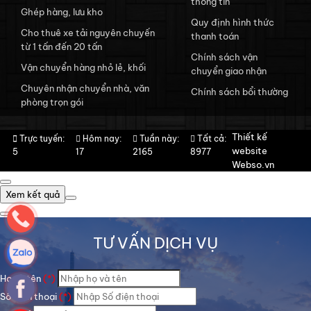
thông tin
Ghép hàng, lưu kho
Quy định hình thức
Cho thuê xe tải nguyên chuyến
thanh toán
từ 1 tấn đến 20 tấn
Chính sách vận
Vận chuyển hàng nhỏ lẻ, khối
chuyển giao nhận
Chuyên nhận chuyển nhà, văn
Chính sách bổi thường
phòng trọn gói
Thiết kế
Trực tuyến:
Hôm nay:
Tuần này:
Tất cả:
website
5
17
2165
8977
Webso.vn
Xem kết quả
TƯ VẤN DỊCH VỤ
Họ và tên
(*)
Số điện thoại
(*)