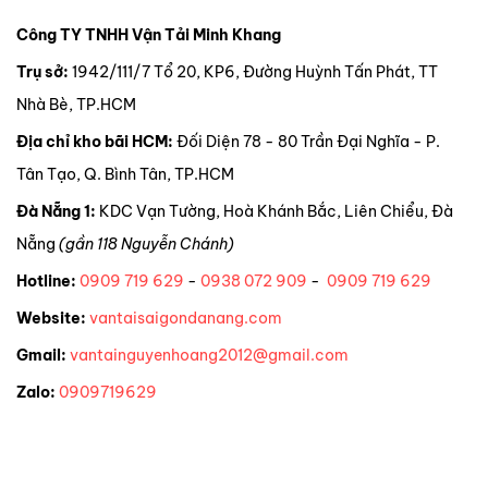
Công TY TNHH Vận Tải Minh Khang
Trụ sở:
1942/111/7 Tổ 20, KP6, Đường Huỳnh Tấn Phát, TT
Nhà Bè, TP.HCM
Địa chỉ kho bãi HCM:
Đối Diện 78 - 80 Trần Đại Nghĩa - P.
Tân Tạo, Q. Bình Tân, TP.HCM
Đà Nẵng 1:
KDC Vạn Tường, Hoà Khánh Bắc, Liên Chiểu, Đà
Nẵng
(gần 118 Nguyễn Chánh)
Hotline:
0909 719 629
-
0938 072 909
-
0909 719 629
Website:
vantaisaigondanang.com
Gmail:
vantainguyenhoang2012@gmail.com
Zalo:
0909719629