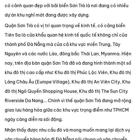
có cảnh quan đẹp với bãi biển Sơn Trà là nơi đang có nhiều
dự án khu nghỉ mát đang được xây dựng.
Quận Sơn Trà có vị trí quan trọng về kinh tế, có cảng biển
Tiên Sa là cửa khẩu quan hệ kinh tế quốc tế không chỉ của
thành phố Đà Nẵng mà của cả khu vực miền Trung, Tây
Nguyên và các nước Lào, đông bắc Thái Lan, Myanma. Hiện
nay, trên địa bàn quận Sơn Trà đã và đang hình thành một số
khu đô thị cao cấp như: Khu đô thị Phúc Lộc Viên, Khu đô thị
Làng Châu Âu (Europe Village), Khu đô thị An Viên City, Khu
đô thị Ngô Quyền Shopping House, Khu đô thị The Sun City
Riverside Da Nang... Chính vì thế quận Sơn Trà đang mở rộng
giao lưu hàng hóa giữa các khu vực trọng điểm như TPHCM
ngày càng diễn ra sôi động.
Nhận thấy được nhu cầu đó và mong muốn mang lại dịch vụ
vận chuyển hàng hóa đi Đà Nẵng nói chung và vận chuyển