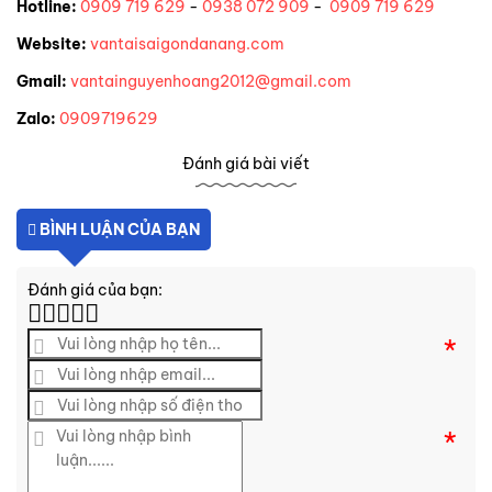
Hotline:
0909 719 629
-
0938 072 909
-
0909 719 629
Website:
vantaisaigondanang.com
Gmail:
vantainguyenhoang2012@gmail.com
Zalo:
0909719629
Đánh giá bài viết
BÌNH LUẬN CỦA BẠN
Đánh giá của bạn:
*
*