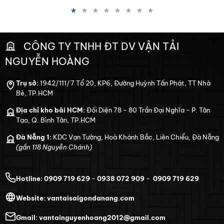
CÔNG TY TNHH ĐT DV VẬN TẢI
NGUYỄN HOÀNG
Trụ sở:
1942/111/7 Tổ 20, KP6, Đường Huỳnh Tấn Phát, TT Nhà
Bè, TP.HCM
Địa chỉ kho bãi HCM:
Đối Diện 78 - 80 Trần Đại Nghĩa - P. Tân
Tạo, Q. Bình Tân, TP.HCM
Đà Nẵng 1:
KDC Vạn Tường, Hoà Khánh Bắc, Liên Chiểu, Đà Nẵng
(gần 118 Nguyễn Chánh)
Hotline:
0909 719 629
-
0938 072 909
-
0909 719 629
Website:
vantaisaigondanang.com
Gmail:
vantainguyenhoang2012@gmail.com