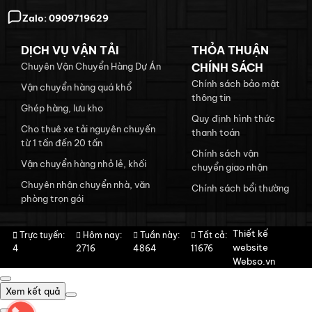
Zalo:
0909719629
DỊCH VỤ VẬN TẢI
THỎA THUẬN
Chuyên Vận Chuyển Hàng Dự Án
CHÍNH SÁCH
Chính sách bảo mật
Vận chuyển hàng quá khổ
thông tin
Ghép hàng, lưu kho
Quy định hình thức
Cho thuê xe tải nguyên chuyến
thanh toán
từ 1 tấn đến 20 tấn
Chính sách vận
Vận chuyển hàng nhỏ lẻ, khối
chuyển giao nhận
Chuyên nhận chuyển nhà, văn
Chính sách bổi thường
phòng trọn gói
Thiết kế
Trực tuyến:
Hôm nay:
Tuần này:
Tất cả:
website
4
2716
4864
11676
Webso.vn
Xem kết quả