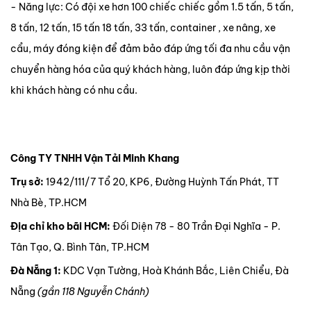
- Năng lực: Có đội xe hơn 100 chiếc chiếc gồm 1.5 tấn, 5 tấn,
8 tấn, 12 tấn, 15 tấn 18 tấn, 33 tấn, container , xe nâng, xe
cẩu, máy đóng kiện để đảm bảo đáp ứng tối đa nhu cầu vận
chuyển hàng hóa của quý khách hàng, luôn đáp ứng kịp thời
khi khách hàng có nhu cầu.
Công TY TNHH Vận Tải Minh Khang
Trụ sở:
1942/111/7 Tổ 20, KP6, Đường Huỳnh Tấn Phát, TT
Nhà Bè, TP.HCM
Địa chỉ kho bãi HCM:
Đối Diện 78 - 80 Trần Đại Nghĩa - P.
Tân Tạo, Q. Bình Tân, TP.HCM
Đà Nẵng 1:
KDC Vạn Tường, Hoà Khánh Bắc, Liên Chiểu, Đà
Nẵng
(gần 118 Nguyễn Chánh)