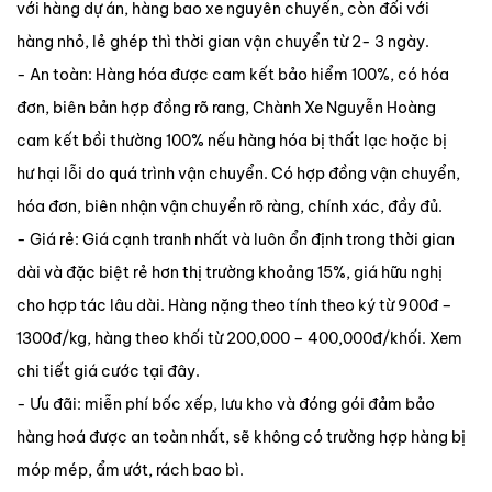
với hàng dự án, hàng bao xe nguyên chuyến, còn đối với
hàng nhỏ, lẻ ghép thì thời gian vận chuyển từ 2- 3 ngày.
- An toàn: Hàng hóa được cam kết bảo hiểm 100%, có hóa
đơn, biên bản hợp đồng rõ rang, Chành Xe Nguyễn Hoàng
cam kết bồi thường 100% nếu hàng hóa bị thất lạc hoặc bị
hư hại lỗi do quá trình vận chuyển. Có hợp đồng vận chuyển,
hóa đơn, biên nhận vận chuyển rõ ràng, chính xác, đầy đủ.
- Giá rẻ: Giá cạnh tranh nhất và luôn ổn định trong thời gian
dài và đặc biệt rẻ hơn thị trường khoảng 15%, giá hữu nghị
cho hợp tác lâu dài. Hàng nặng theo tính theo ký từ 900đ –
1300đ/kg, hàng theo khối từ 200,000 – 400,000đ/khối. Xem
chi tiết giá cước tại đây.
- Ưu đãi: miễn phí bốc xếp, lưu kho và đóng gói đảm bảo
hàng hoá được an toàn nhất, sẽ không có trường hợp hàng bị
móp mép, ẩm ướt, rách bao bì.