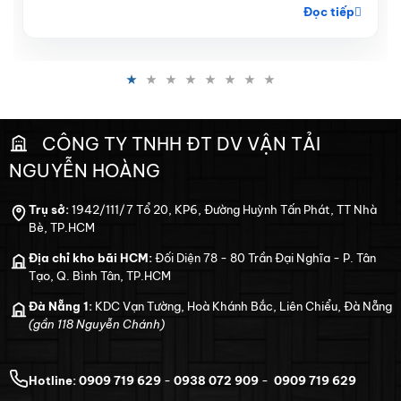
Đọc tiếp
CÔNG TY TNHH ĐT DV VẬN TẢI
NGUYỄN HOÀNG
Trụ sở:
1942/111/7 Tổ 20, KP6, Đường Huỳnh Tấn Phát, TT Nhà
Bè, TP.HCM
Địa chỉ kho bãi HCM:
Đối Diện 78 - 80 Trần Đại Nghĩa - P. Tân
Tạo, Q. Bình Tân, TP.HCM
Đà Nẵng 1:
KDC Vạn Tường, Hoà Khánh Bắc, Liên Chiểu, Đà Nẵng
(gần 118 Nguyễn Chánh)
Hotline:
0909 719 629
-
0938 072 909
-
0909 719 629