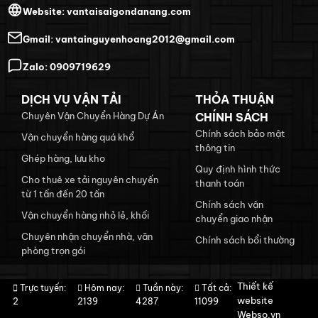
Website:
vantaisaigondanang.com
Gmail:
vantainguyenhoang2012@gmail.com
Zalo:
0909719629
DỊCH VỤ VẬN TẢI
THỎA THUẬN
Chuyên Vận Chuyển Hàng Dự Án
CHÍNH SÁCH
Chính sách bảo mật
Vận chuyển hàng quá khổ
thông tin
Ghép hàng, lưu kho
Quy định hình thức
Cho thuê xe tải nguyên chuyến
thanh toán
từ 1 tấn đến 20 tấn
Chính sách vận
Vận chuyển hàng nhỏ lẻ, khối
chuyển giao nhận
Chuyên nhận chuyển nhà, văn
Chính sách bổi thường
phòng trọn gói
Thiết kế
Trực tuyến:
Hôm nay:
Tuần này:
Tất cả:
website
2
2139
4287
11099
Webso.vn