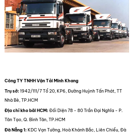
Công TY TNHH Vận Tải Minh Khang
Trụ sở:
1942/111/7 Tổ 20, KP6, Đường Huỳnh Tấn Phát, TT
Nhà Bè, TP.HCM
Địa chỉ kho bãi HCM:
Đối Diện 78 - 80 Trần Đại Nghĩa - P.
Tân Tạo, Q. Bình Tân, TP.HCM
Đà Nẵng 1:
KDC Vạn Tường, Hoà Khánh Bắc, Liên Chiểu, Đà