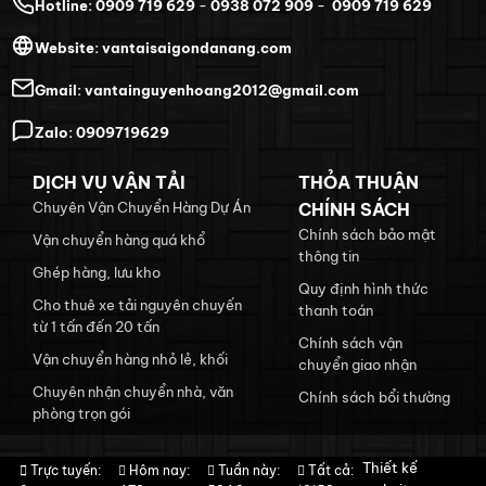
Hotline:
0909 719 629
-
0938 072 909
-
0909 719 629
Website:
vantaisaigondanang.com
Gmail:
vantainguyenhoang2012@gmail.com
Zalo:
0909719629
DỊCH VỤ VẬN TẢI
THỎA THUẬN
Chuyên Vận Chuyển Hàng Dự Án
CHÍNH SÁCH
Chính sách bảo mật
Vận chuyển hàng quá khổ
thông tin
Ghép hàng, lưu kho
Quy định hình thức
Cho thuê xe tải nguyên chuyến
thanh toán
từ 1 tấn đến 20 tấn
Chính sách vận
Vận chuyển hàng nhỏ lẻ, khối
chuyển giao nhận
Chuyên nhận chuyển nhà, văn
Chính sách bổi thường
phòng trọn gói
Thiết kế
Trực tuyến:
Hôm nay:
Tuần này:
Tất cả: