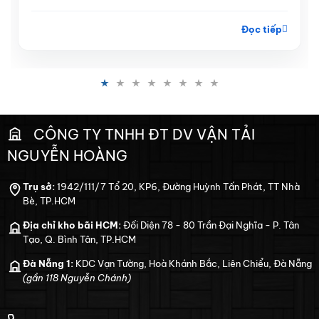
tuyến xe khách, hà...
Đọc tiếp
CÔNG TY TNHH ĐT DV VẬN TẢI
NGUYỄN HOÀNG
Trụ sở:
1942/111/7 Tổ 20, KP6, Đường Huỳnh Tấn Phát, TT Nhà
Bè, TP.HCM
Địa chỉ kho bãi HCM:
Đối Diện 78 - 80 Trần Đại Nghĩa - P. Tân
Tạo, Q. Bình Tân, TP.HCM
Đà Nẵng 1:
KDC Vạn Tường, Hoà Khánh Bắc, Liên Chiểu, Đà Nẵng
(gần 118 Nguyễn Chánh)