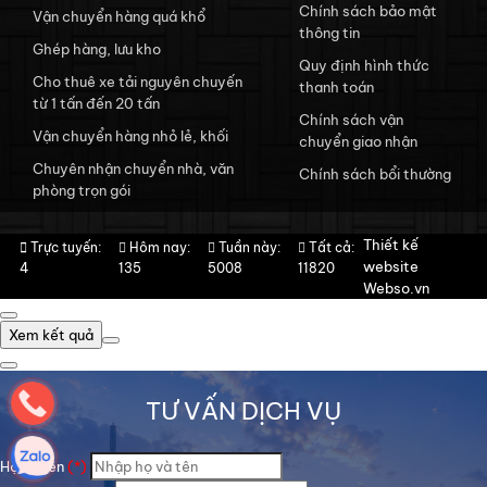
Chính sách bảo mật
Vận chuyển hàng quá khổ
thông tin
Ghép hàng, lưu kho
Quy định hình thức
Cho thuê xe tải nguyên chuyến
thanh toán
từ 1 tấn đến 20 tấn
Chính sách vận
Vận chuyển hàng nhỏ lẻ, khối
chuyển giao nhận
Chuyên nhận chuyển nhà, văn
Chính sách bổi thường
phòng trọn gói
Thiết kế
Trực tuyến:
Hôm nay:
Tuần này:
Tất cả:
website
4
135
5008
11820
Webso.vn
Xem kết quả
TƯ VẤN DỊCH VỤ
Họ và tên
(*)