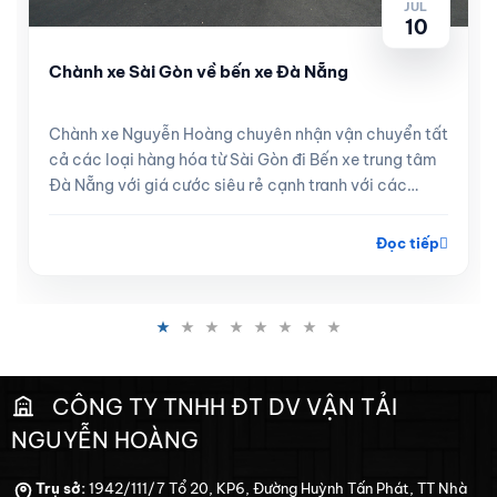
JUL
10
Chành xe Sài Gòn về bến xe Đà Nẵng
Chành xe Nguyễn Hoàng chuyên nhận vận chuyển tất
cả các loại hàng hóa từ Sài Gòn đi Bến xe trung tâm
Đà Nẵng với giá cước siêu rẻ cạnh tranh với các
tuyến xe khách, hà...
Đọc tiếp
CÔNG TY TNHH ĐT DV VẬN TẢI
NGUYỄN HOÀNG
Trụ sở:
1942/111/7 Tổ 20, KP6, Đường Huỳnh Tấn Phát, TT Nhà