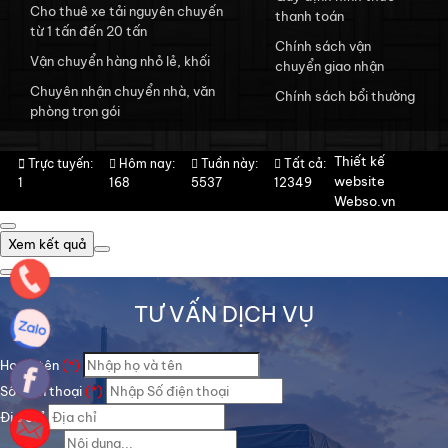
Cho thuê xe tải nguyên chuyến
thanh toán
từ 1 tấn đến 20 tấn
Chính sách vận
Vận chuyển hàng nhỏ lẻ, khối
chuyển giao nhận
Chuyên nhận chuyển nhà, văn
Chính sách bổi thường
phòng trọn gói
Thiết kế
Trực tuyến:
Hôm nay:
Tuần này:
Tất cả:
website
1
168
5537
12349
Webso.vn
Xem kết quả
TƯ VẤN DỊCH VỤ
Họ và tên
(*)
Số điện thoại
(*)
Địa chỉ