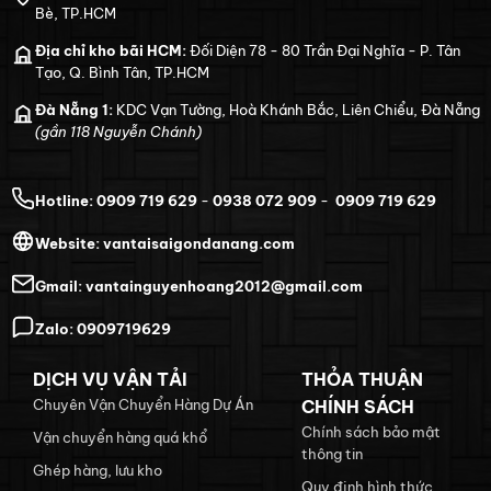
Bè, TP.HCM
Địa chỉ kho bãi HCM:
Đối Diện 78 - 80 Trần Đại Nghĩa - P. Tân
Tạo, Q. Bình Tân, TP.HCM
Đà Nẵng 1:
KDC Vạn Tường, Hoà Khánh Bắc, Liên Chiểu, Đà Nẵng
(gần 118 Nguyễn Chánh)
Hotline:
0909 719 629
-
0938 072 909
-
0909 719 629
Website:
vantaisaigondanang.com
Gmail:
vantainguyenhoang2012@gmail.com
Zalo:
0909719629
DỊCH VỤ VẬN TẢI
THỎA THUẬN
Chuyên Vận Chuyển Hàng Dự Án
CHÍNH SÁCH
Chính sách bảo mật
Vận chuyển hàng quá khổ
thông tin
Ghép hàng, lưu kho
Quy định hình thức