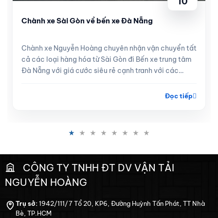
10
Chành xe Sài Gòn về bến xe Đà Nẵng
Chành xe Nguyễn Hoàng chuyên nhận vận chuyển tất
cả các loại hàng hóa từ Sài Gòn đi Bến xe trung tâm
Đà Nẵng với giá cước siêu rẻ cạnh tranh với các
tuyến xe khách, hà...
Đọc tiếp
CÔNG TY TNHH ĐT DV VẬN TẢI
NGUYỄN HOÀNG
Trụ sở:
1942/111/7 Tổ 20, KP6, Đường Huỳnh Tấn Phát, TT Nhà
Bè, TP.HCM