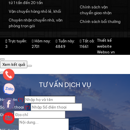
từ 1 tấn đến 20 tấn
Chính sách vận
Vận chuyển hàng nhỏ lẻ, khối
chuyển giao nhận
Chuyên nhận chuyển nhà, văn
Chính sách bổi thường
phòng trọn gói
Thiết kế
Trực tuyến:
Hôm nay:
Tuần này:
Tất cả:
website
3
2701
4849
11661
Webso.vn
Xem kết quả
TƯ VẤN DỊCH VỤ
Họ và tên
(*)
Số điện thoại
(*)
Địa chỉ