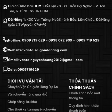
Địa chỉ kho bãi HCM:
Đối Diện 78 - 80 Trần Đại Nghĩa - P. Tân
Tạo, Q. Bình Tân, TP.HCM
Đà Nẵng 1:
KDC Vạn Tường, Hoà Khánh Bắc, Liên Chiểu, Đà Nẵng
(gần 118 Nguyễn Chánh)
Hotline:
0909 719 629
-
0938 072 909
-
0909 719 629
Website:
vantaisaigondanang.com
Gmail:
vantainguyenhoang2012@gmail.com
Zalo:
0909719629
DỊCH VỤ VẬN TẢI
THỎA THUẬN
Chuyên Vận Chuyển Hàng Dự Án
CHÍNH SÁCH
Chính sách bảo mật
Vận chuyển hàng quá khổ
thông tin
Ghép hàng, lưu kho
Quy định hình thức
Cho thuê xe tải nguyên chuyến
thanh toán