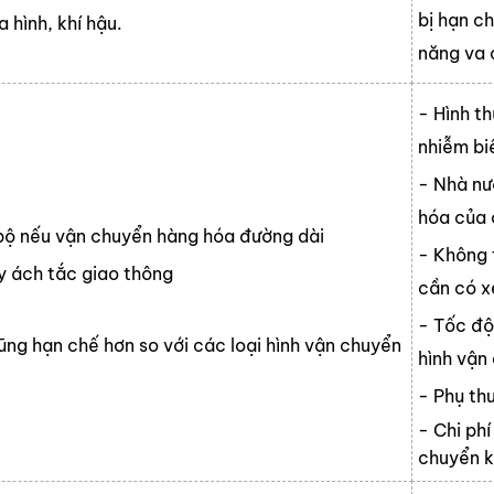
bị hạn c
 hình, khí hậu.
năng va 
- Hình t
nhiễm bi
- Nhà nư
hóa của 
 bộ nếu vận chuyển hàng hóa đường dài
- Không 
ây ách tắc giao thông
cần có x
- Tốc độ
ũng hạn chế hơn so với các loại hình vận chuyển
hình vận
- Phụ thu
- Chi phí
chuyển k