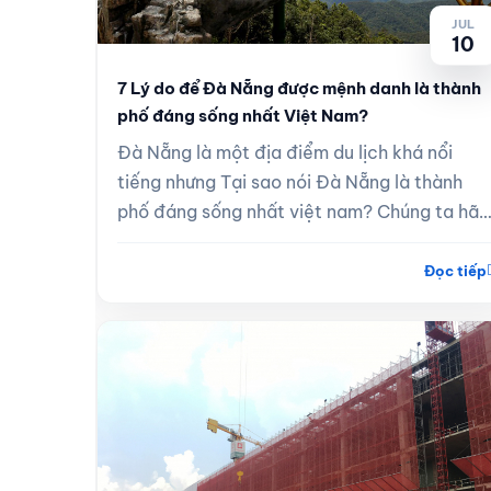
JUL
10
JUL
10
7 Lý do để Đà Nẵng được mệnh danh là thành
phố đáng sống nhất Việt Nam?
uộc vào
Đà Nẵng là một địa điểm du lịch khá nổi
 như
tiếng nhưng Tại sao nói Đà Nẵng là thành
, hàng
phố đáng sống nhất việt nam? Chúng ta hãy
giải mã câu hỏi này nhé.
Đọc tiếp
Đọc tiếp