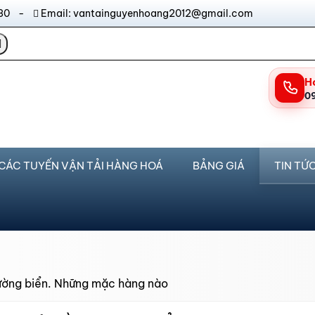
17:30 -
Email: vantainguyenhoang2012@gmail.com
H
0
CÁC TUYẾN VẬN TẢI HÀNG HOÁ
BẢNG GIÁ
TIN TỨ
đường biển. Những mặc hàng nào