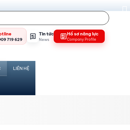
otline
Tin tức
Hồ sơ năng lực
909 719 629
News
Company Profile
C
LIÊN HỆ