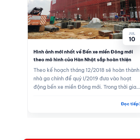
JUL
10
JUL
10
Hình ảnh mới nhất về Bến xe miền Đông mới
theo mô hình của Hàn Nhật sắp hoàn thiện
 vận
Theo kế hoạch tháng 12/2018 sẽ hoàn thành
ài Gòn
nhà ga chính để quý I/2019 đưa vào hoạt
 cước
động bến xe miền Đông mới. Trong thời gian
hách,
đầu, sẽ di dời một số tuyến xe đi giữa TP....
Đọc tiếp
Đọc tiếp