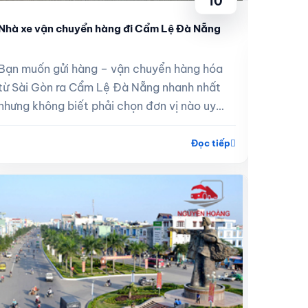
10
Nhà xe vận chuyển hàng đi Cẩm Lệ Đà Nẵng
Dịch vụ
Bạn muốn gửi hàng – vận chuyển hàng hóa
từ Sài Gòn ra Cẩm Lệ Đà Nẵng nhanh nhất
Hiện na
nhưng không biết phải chọn đơn vị nào uy
và Đà N
tín? Bạn lo ngại hàng hóa của mình bị giao
nghiệp 
chậ...
Đọc tiếp
cầu vận