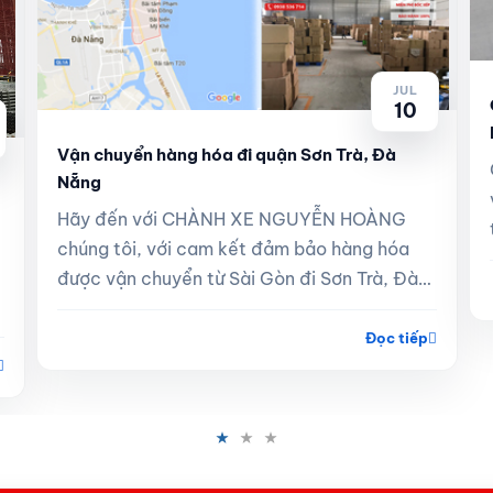
JUL
10
Vận chuyển hàng hóa đi quận Sơn Trà, Đà
Nẵng
Hãy đến với CHÀNH XE NGUYỄN HOÀNG
chúng tôi, với cam kết đảm bảo hàng hóa
được vận chuyển từ Sài Gòn đi Sơn Trà, Đà
Nẵng nhanh, an toàn và giá cả tốt nhất thị
trường.
Đọc tiếp