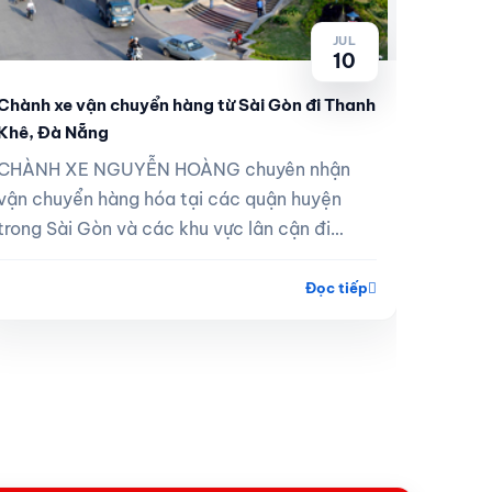
JUL
10
Chành xe vận chuyển hàng từ Sài Gòn đi Thanh
Khê, Đà Nẵng
CHÀNH XE NGUYỄN HOÀNG chuyên nhận
vận chuyển hàng hóa tại các quận huyện
trong Sài Gòn và các khu vực lân cận đi
Thanh Khê, Đà Nẵng tận nơi.
Đọc tiếp