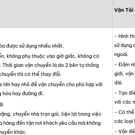
Vận Tải
- Hình t
sử dụng 
hóa được sử dụng nhiều nhất.
ngoài.
ển, không phụ thuộc vào giờ giấc, không có
- Đảm nh
. Thời gian vận chuyển là do 2 bên tự thống
giới, vậ
chuyển thì có thể thay đổi.
dài.
 xe lớn hay nhỏ để vận chuyển cho phù hợp với
- Tạo điề
g hóa hay đường đi.
với các n
g.
- Có thể
ng, chuyển nhà trọn gói, tiện lợi trong việc
các loại
a hàng đến tận nơi khách yêu cầu mà không
- Vấn đề
chuyển khác.