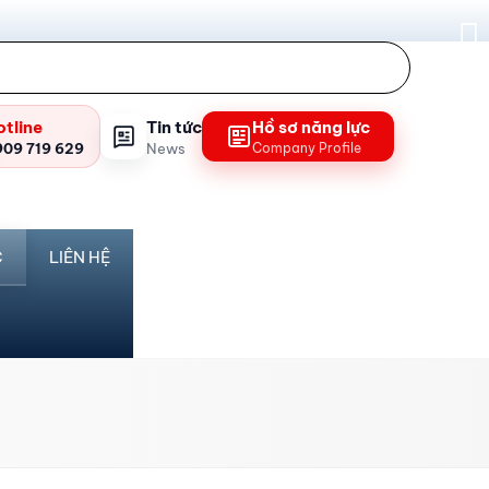
otline
Tin tức
Hồ sơ năng lực
909 719 629
News
Company Profile
C
LIÊN HỆ