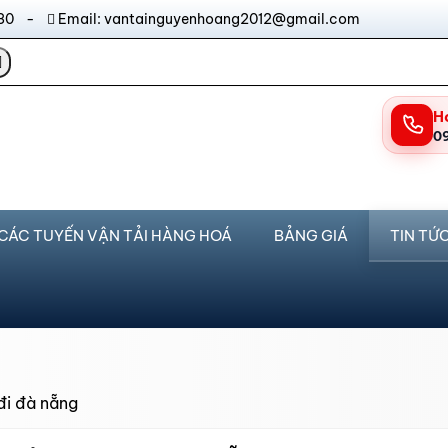
17:30 -
Email: vantainguyenhoang2012@gmail.com
H
0
CÁC TUYẾN VẬN TẢI HÀNG HOÁ
BẢNG GIÁ
TIN TỨ
đi đà nẵng