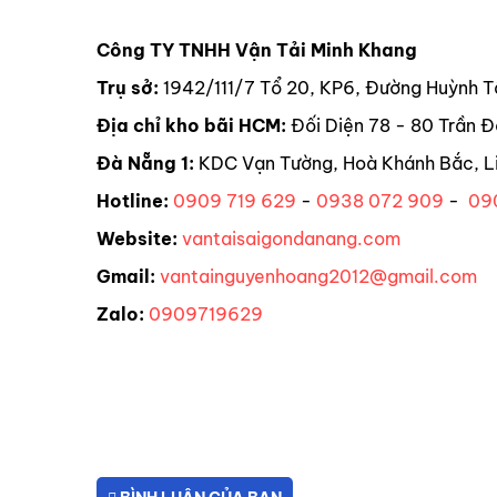
Công TY TNHH Vận Tải Minh Khang
Trụ sở:
1942/111/7 Tổ 20, KP6, Đường Huỳnh T
Địa chỉ kho bãi HCM:
Đối Diện 78 - 80 Trần Đ
Đà Nẵng 1:
KDC Vạn Tường, Hoà Khánh Bắc, L
Hotline:
0909 719 629
-
0938 072 909
-
09
Website:
vantaisaigondanang.com
Gmail:
vantainguyenhoang2012@gmail.com
Zalo:
0909719629