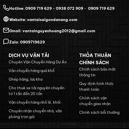
Hotline:
0909 719 629
-
0938 072 909
-
0909 719 629
Website:
vantaisaigondanang.com
Gmail:
vantainguyenhoang2012@gmail.com
Zalo:
0909719629
DỊCH VỤ VẬN TẢI
THỎA THUẬN
Chuyên Vận Chuyển Hàng Dự Án
CHÍNH SÁCH
Chính sách bảo mật
Vận chuyển hàng quá khổ
thông tin
Ghép hàng, lưu kho
Quy định hình thức
Cho thuê xe tải nguyên chuyến
thanh toán
từ 1 tấn đến 20 tấn
Chính sách vận
Vận chuyển hàng nhỏ lẻ, khối
chuyển giao nhận
Chuyên nhận chuyển nhà, văn
Chính sách bổi thường
phòng trọn gói