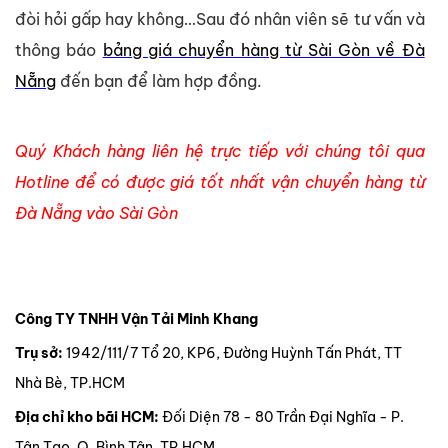
đòi hỏi gấp hay không…Sau đó nhân viên sẽ tư vấn và
thông báo
bảng giá chuyển hàng từ Sài Gòn về Đà
Nẵng
đến bạn để làm hợp đồng.
Quý Khách hàng liên hệ trực tiếp với chúng tôi qua
Hotline để có được giá tốt nhất vận chuyển hàng từ
Đà Nẵng vào Sài Gòn
Công TY TNHH Vận Tải Minh Khang
Trụ sở:
1942/111/7 Tổ 20, KP6, Đường Huỳnh Tấn Phát, TT
Nhà Bè, TP.HCM
Địa chỉ kho bãi HCM:
Đối Diện 78 - 80 Trần Đại Nghĩa - P.
Tân Tạo, Q. Bình Tân, TP.HCM