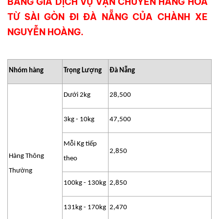
BẢNG GIÁ DỊCH VỤ VẬN CHUYỂN HÀNG HÓA
TỪ SÀI GÒN ĐI ĐÀ NẴNG CỦA CHÀNH XE
NGUYỄN HOÀNG.
Nhóm hàng
Trọng Lượng
Đà Nẵng
Dưới 2kg
28,500
3kg - 10kg
47,500
Mỗi Kg tiếp
2,850
Hàng Thông
theo
Thường
100kg - 130kg
2,850
131kg - 170kg
2,470