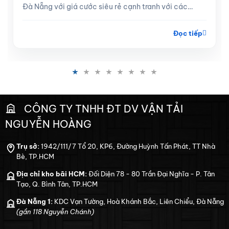
Đà Nẵng với giá cước siêu rẻ cạnh tranh với các
tuyến xe khách, hà...
Đọc tiếp
CÔNG TY TNHH ĐT DV VẬN TẢI
NGUYỄN HOÀNG
Trụ sở:
1942/111/7 Tổ 20, KP6, Đường Huỳnh Tấn Phát, TT Nhà
Bè, TP.HCM
Địa chỉ kho bãi HCM:
Đối Diện 78 - 80 Trần Đại Nghĩa - P. Tân
Tạo, Q. Bình Tân, TP.HCM
Đà Nẵng 1:
KDC Vạn Tường, Hoà Khánh Bắc, Liên Chiểu, Đà Nẵng
(gần 118 Nguyễn Chánh)