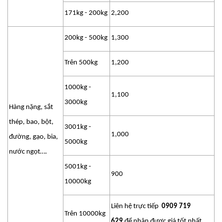
171kg - 200kg
2,200
200kg - 500kg
1,300
Trên 500kg
1,200
1000kg -
1,100
3000kg
Hàng nặng, sắt
thép, bao, bột,
3001kg -
1,000
đường, gạo, bia,
5000kg
nước ngọt….
5001kg -
900
10000kg
Liên hệ trực tiếp
0909 719
Trên 10000kg
629
để nhận được giá tốt nhất